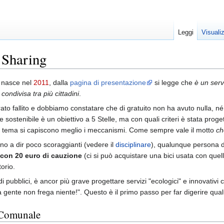
Leggi
Visuali
 Sharing
nasce nel
2011
, dalla
pagina di presentazione
si legge che
è un servi
 condivisa tra più cittadini
.
rato fallito e dobbiamo constatare che di gratuito non ha avuto nulla, n
 sostenibile è un obiettivo a 5 Stelle, ma con quali criteri è stata pro
 tema si capiscono meglio i meccanismi. Come sempre vale il motto
ch
ano a dir poco scoraggianti (vedere il
disciplinare
), qualunque persona d
 con 20 euro di cauzione
(ci si può acquistare una bici usata con quell
orio.
 pubblici, è ancor più grave progettare servizi "ecologici" e innovativi co
 alla gente non frega niente!". Questo è il primo passo per far digerire qu
 Comunale