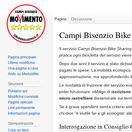
Pagina
Discussione
Campi Bisenzio Bike
Jump
Jump
Il servizio
Campi Bisenzio Bike Sharing
to
to
pratica ogni bicicletta del servizio viene
Pagina principale
navigation
search
Ultime modifiche
Dopo due anni il servizio è stato dichia
Una pagina a caso
pagato le spese. La mobilità ecologica e
Aiuto su MediaWiki
approssimazione, ma approfondendo il
Strumenti
Le modalità di fruizione del servizio er
Puntano qui
poter funzionare: obbligo di
iscrizione
Modifiche correlate
micro rastrelliere
disseminate sul territ
Pagine speciali
Se è grave spendere senza criterio soldi
Link permanente
chi dice "è inutile far e gli ecologisti:
Informazioni pagina
Stampa/esporta
Interrogazione in Consiglio
Crea un libro