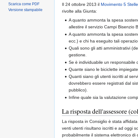
Scarica come PDF
Il 24 ottobre 2013 il
Movimento 5 Stelle
Versione stampabile
rivolte alla Giunta:
A quanto ammonta la spesa sostenu
allestire il servizio Campi Bisenzio 
A quanto ammonta la spesa sostenut
ecc.) e chi ha eseguito tali operazi
Quali sono gli atti amministrativi (d
gestione.
Se è individuabile un responsabile d
Quante siano le biciclette impiegate
Quanti siano gli utenti iscritti al se
dovrebbero essere registrati dal sis
pubblico).
Infine quale sia la valutazione compl
La risposta dell'assessore (co
La risposta in Consiglio è stata affidat
venti utenti risultano iscritti e ad oggi 
probabilmente il sistema elettronico di 