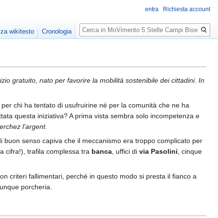
entra
Richiesta account
Ricerca
zza wikitesto
Cronologia
zio gratuito, nato per favorire la mobilità sostenibile dei cittadini. In
é per chi ha tentato di usufruirine né per la comunità che ne ha
gettata questa iniziativa? A prima vista sembra solo incompetenza e
erchez l'argent
.
i buon senso capiva che il meccanismo era troppo complicato per
a cifra!), trafila complessa tra
banca
, uffici di
via Pasolini
, cinque
n criteri fallimentari, perché in questo modo si presta il fianco a
alunque porcheria.