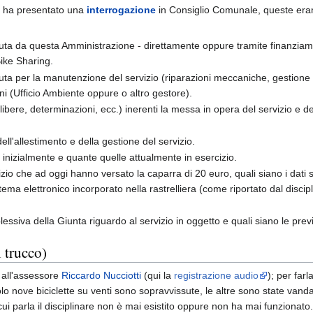
ha presentato una
interrogazione
in Consiglio Comunale, queste er
ta da questa Amministrazione - direttamente oppure tramite finanziam
Bike Sharing.
a per la manutenzione del servizio (riparazioni meccaniche, gestione 
oni (Ufficio Ambiente oppure o altro gestore).
elibere, determinazioni, ecc.) inerenti la messa in opera del servizio e d
ell'allestimento e della gestione del servizio.
 inizialmente e quante quelle attualmente in esercizio.
rvizio che ad oggi hanno versato la caparra di 20 euro, quali siano i dati su
tema elettronico incorporato nella rastrelliera (come riportato dal discip
essiva della Giunta riguardo al servizio in oggetto e quali siano le previ
l trucco)
a all'assessore
Riccardo Nucciotti
(qui la
registrazione audio
); per far
solo nove biciclette su venti sono sopravvissute, le altre sono state vandali
cui parla il disciplinare non è mai esistito oppure non ha mai funzionato