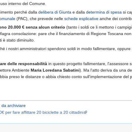
ad uso interno del Comune.
dimento perché dalla
delibera di Giunta
e dalla
determina di spesa
si ca
Comunale
(PAC), che prevede nelle
schede esplicative
anche dei contrib
no 20.000 € senza alcun criterio
(tanto i soldi ce li mettono i campigi
agra consolazione: pare che il finanziamento di Regione Toscana non sia 
 è stato diminuito.
 i nostri amministratori spendono soldi in modo fallimentare, oppure se
are delle responsabilità
in questo progetto fallimentare, l'assessore 
l Settore Ambiente
Maria Loredana Sabatini
). Ma l'atto deriva da una de
bia preso le distanze o abbia chiesto conto sull'implementazione del prog
 da archiviare
 per fare affittare 20 biciclette a 20 cittadini