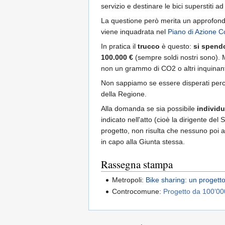
servizio e destinare le bici superstiti 
La questione però merita un approfon
viene inquadrata nel
Piano di Azione 
In pratica il
trucco
è questo:
si spendo
100.000 €
(sempre soldi nostri sono). M
non un grammo di CO2 o altri inquinanti
Non sappiamo se essere disperati perché
della Regione.
Alla domanda se sia possibile
individu
indicato nell'atto (cioè la dirigente de
progetto, non risulta che nessuno poi ab
in capo alla Giunta stessa.
Rassegna stampa
Metropoli:
Bike sharing: un progetto
Controcomune:
Progetto da 100’000€