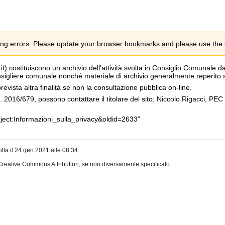
ng errors. Please update your browser bookmarks and please use the de
t) costituiscono un archivio dell'attività svolta in Consiglio Comunale 
onsigliere comunale nonché materiale di archivio generalmente reperito s
evista altra finalità se non la consultazione pubblica on-line.
 n. 2016/679, possono contattare il titolare del sito: Niccolo Rigacci, PEC
roject:Informazioni_sulla_privacy&oldid=2633
"
olta il 24 gen 2021 alle 08:34.
Creative Commons Attribution
, se non diversamente specificato.