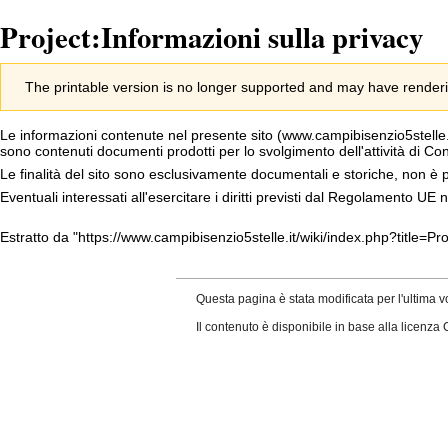
Project:Informazioni sulla privacy
Jump
Jump
The printable version is no longer supported and may have renderi
to
to
navigation
search
Le informazioni contenute nel presente sito (www.campibisenzio5stelle.i
sono contenuti documenti prodotti per lo svolgimento dell'attività di C
Le finalità del sito sono esclusivamente documentali e storiche, non è pr
Eventuali interessati all'esercitare i diritti previsti dal Regolamento UE
Estratto da "
https://www.campibisenzio5stelle.it/wiki/index.php?title=P
Questa pagina è stata modificata per l'ultima v
Il contenuto è disponibile in base alla licenza