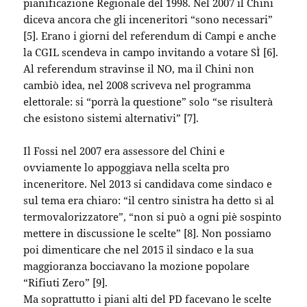
pianificazione Regionale del 1998. Nel 2007 il Chini
diceva ancora che gli inceneritori “sono necessari”
[5]. Erano i giorni del referendum di Campi e anche
la CGIL scendeva in campo invitando a votare SÌ [6].
Al referendum stravinse il NO, ma il Chini non
cambiò idea, nel 2008 scriveva nel programma
elettorale: si “porrà la questione” solo “se risulterà
che esistono sistemi alternativi” [7].
Il Fossi nel 2007 era assessore del Chini e
ovviamente lo appoggiava nella scelta pro
inceneritore. Nel 2013 si candidava come sindaco e
sul tema era chiaro: “il centro sinistra ha detto sì al
termovalorizzatore”, “non si può a ogni piè sospinto
mettere in discussione le scelte” [8]. Non possiamo
poi dimenticare che nel 2015 il sindaco e la sua
maggioranza bocciavano la mozione popolare
“Rifiuti Zero” [9].
Ma soprattutto i piani alti del PD facevano le scelte