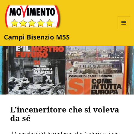
MENU
Campi Bisenzio M5S
E
WIDGET
L’inceneritore che si voleva
da sé
Il Consiglio di Stato conferma che l’autorizzazione