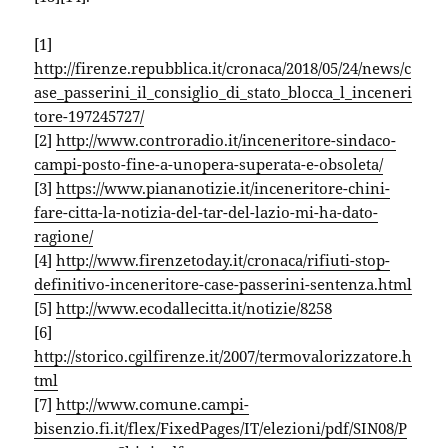
[1]
http://firenze.repubblica.it/cronaca/2018/05/24/news/c
ase_passerini_il_consiglio_di_stato_blocca_l_inceneri
tore-197245727/
[2]
http://www.controradio.it/inceneritore-sindaco-
campi-posto-fine-a-unopera-superata-e-obsoleta/
[3]
https://www.piananotizie.it/inceneritore-chini-
fare-citta-la-notizia-del-tar-del-lazio-mi-ha-dato-
ragione/
[4]
http://www.firenzetoday.it/cronaca/rifiuti-stop-
definitivo-inceneritore-case-passerini-sentenza.html
[5]
http://www.ecodallecitta.it/notizie/8258
[6]
http://storico.cgilfirenze.it/2007/termovalorizzatore.h
tml
[7]
http://www.comune.campi-
bisenzio.fi.it/flex/FixedPages/IT/elezioni/pdf/SIN08/P