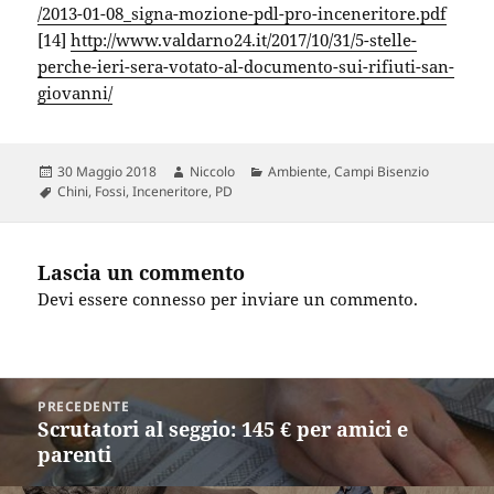
/2013-01-08_signa-mozione-pdl-pro-inceneritore.pdf
[14]
http://www.valdarno24.it/2017/10/31/5-stelle-
perche-ieri-sera-votato-al-documento-sui-rifiuti-san-
giovanni/
Scritto
Autore
Categorie
30 Maggio 2018
Niccolo
Ambiente
,
Campi Bisenzio
il
Tag
Chini
,
Fossi
,
Inceneritore
,
PD
Lascia un commento
Devi essere
connesso
per inviare un commento.
Navigazione
PRECEDENTE
articoli
Scrutatori al seggio: 145 € per amici e
Articolo
parenti
precedente: