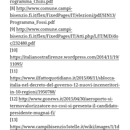
rogramma_Chini.pdf
[8]
http://www.comune.campi-
bisenzio.fi.it/flex/FixedPages/IT/elezioni/pdf/SIN13/
Programma_Fossi.pdf
[9]
http://www.comune.campi-
bisenzio.fi.it/flex/FixedPages/IT/Atti.php/L/IT/M/D/do
c/232480.pdf
[10]
https://italianostrafirenze.wordpress.com/2014/11/19/
11095/
[11]
https://www.ilfattoquotidiano.it/2015/08/11/sblocca-
italia-nel-decreto-del-governo-12-nuovi-inceneritori-
in-10-regioni/1950788/
[12]
http://www.gonews.it/2015/04/30/aeroporto-si-
termovalorizzatore-no-cosi-si-presenta-il-candidato-
presidente-mugnai-fi/
[13]
https://www.campibisenzio5stelle.it/wiki/images/1/1d