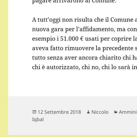
pagare arrivarono al Comune.
A tutt’oggi non risulta che il Comune
nuova gara per l’affidamento, ma con
esempio i 51.000 € usati per coprire l
aveva fatto rimuovere la precedente s
tutto senza aver ancora chiarito chi ha
chi è autorizzato, chi no, chi lo sarà i
Scritto
Autore
Categor
12 Settembre 2018
Niccolo
Ammini
il
Iqbal