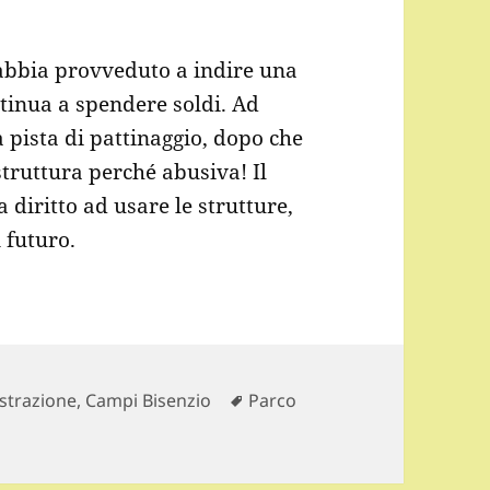
 abbia provveduto a indire una
tinua a spendere soldi. Ad
a pista di pattinaggio, dopo che
truttura perché abusiva! Il
 diritto ad usare le strutture,
n futuro.
ie
Tag
strazione
,
Campi Bisenzio
Parco